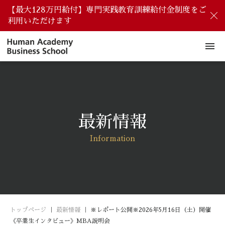
【最大128万円給付】専門実践教育訓練給付金制度をご
閉
利用いただけます
menu
最新情報
Information
トップページ
｜
最新情報
｜
※レポート公開※2026年5月16日（土）開催
《卒業生インタビュー》MBA説明会