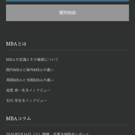
個別相談
MBAとは
MBAの定義とその価値について
国内MBAと海外MBAの違い
英国MBAと米国MBAの違い
池尾 恭一先生インタビュー
石川 淳先生インタビュー
MBAコラム
2026年5月16日（土）開催 卒業生説明会レポート