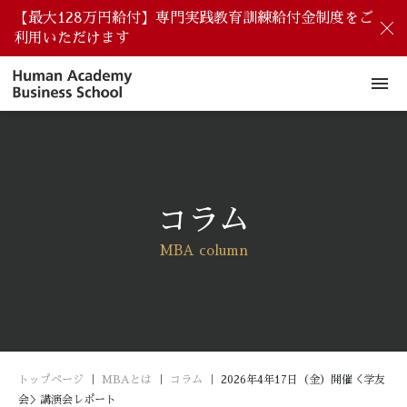
【最大128万円給付】専門実践教育訓練給付金制度をご
閉
利用いただけます
menu
コラム
MBA column
トップページ
｜
MBAとは
｜
コラム
｜
2026年4年17日（金）開催＜学友
会＞講演会レポート