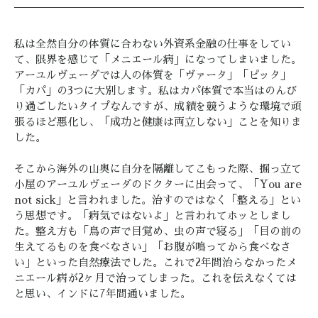
私は全然自分の体質に合わない外資系金融の仕事をしてい
て、限界を感じて「メニエール病」になってしまいました。
アーユルヴェーダでは人の体質を「ヴァータ」「ピッタ」
「カパ」の3つに大別します。私はカパ体質で本当はのんび
り過ごしたいタイプなんですが、成績を競うような環境で頑
張るほど悪化し、「成功と健康は両立しない」ことを知りま
した。
そこから海外の山奥に自分を隔離してこもった際、掘っ立て
小屋のアーユルヴェーダのドクターに出会って、「You are
not sick」と言われました。治すのではなく「整える」とい
う思想です。「病気ではないよ」と言われてホッとしまし
た。整え方も「鳥の声で目覚め、虫の声で寝る」「目の前の
生えてるものを食べなさい」「お腹が鳴ってから食べなさ
い」といった自然療法でした。これで2年間治らなかったメ
ニエール病が2ヶ月で治ってしまった。これを伝えなくては
と思い、インドに7年間通いました。