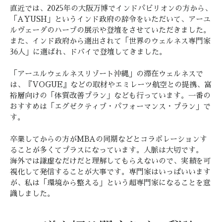
直近では、2025年の大阪万博でインドパビリオンの方から、
「AYUSH」というインド政府の辞令をいただいて、アーユ
ルヴェーダのハーブの展示や登壇をさせていただきました。
また、インド政府から選出されて「世界のウェルネス専門家
36人」に選ばれ、ドバイで登壇してきました。
「アーユルウェルネスリゾート沖縄」の滞在ウェルネスで
は、『VOGUE』などの取材やエミレーツ航空との提携、富
裕層向けの「体質改善プラン」なども行っています。一番の
おすすめは「エグゼクティブ・パフォーマンス・プラン」で
す。
卒業してからの方がMBAの同期などとコラボレーションす
ることが多くてプラスになっています。人脈は大切です。
海外では謙虚なだけだと理解してもらえないので、実績を可
視化して発信することが大事です。専門家はいっぱいいます
が、私は「環境から整える」という超専門家になることを意
識しました。