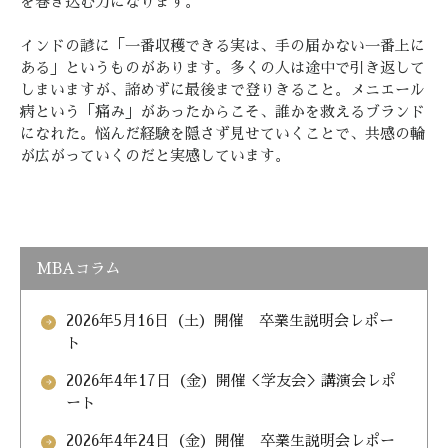
を巻き込む力になります。
インドの諺に「一番収穫できる実は、手の届かない一番上に
ある」というものがあります。多くの人は途中で引き返して
しまいますが、諦めずに最後まで登りきること。メニエール
病という「痛み」があったからこそ、誰かを救えるブランド
になれた。悩んだ経験を隠さず見せていくことで、共感の輪
が広がっていくのだと実感しています。
MBAコラム
2026年5月16日（土）開催 卒業生説明会レポー
arrow_forward
ト
2026年4年17日（金）開催＜学友会＞講演会レポ
arrow_forward
ート
2026年4年24日（金）開催 卒業生説明会レポー
arrow_forward