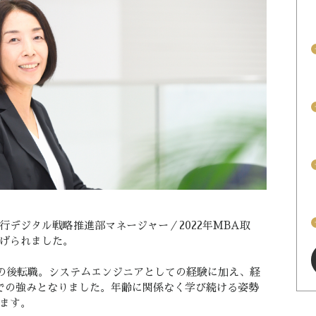
arrow
arrow
arrow
arrow
デジタル戦略推進部マネージャー／2022年MBA取
げられました。
その後転職。システムエンジニアとしての経験に加え、経
での強みとなりました。年齢に関係なく学び続ける姿勢
ます。