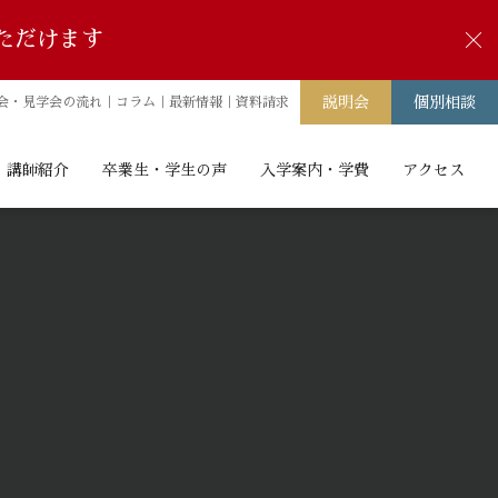
ただけます
閉
説明会
個別相談
会・見学会の流れ｜
コラム｜
最新情報｜
資料請求
講師紹介
卒業生・学生の声
入学案内・学費
アクセス