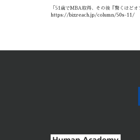
「51歳でMBA取得、その後『驚くほど
https://bizreach.jp/column/50s-11/