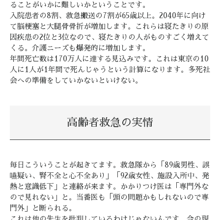
ることがいかに難しいかということです。
入院患者の8割、救急搬送の7割が65歳以上。2040年に向け
て脳梗塞と大腿骨骨折が増加します。これらは寝たきりの原
因疾患の2位と3位なので、寝たきりの人がものすごく増えて
くる。介護ニーズも爆発的に増加します。
年間死亡数は170万人に達する見込みです。これは東京の10
人に1人が1年間で死んじゃうという計算になります。多死社
会への準備をしていかないといけない。
高齢者救急の実情
毎日こういうことが起きてます。救急隊から「89歳男性、誤
嚥疑い、腎不全と心不全あり」「92歳女性、施設入所中、発
熱と意識低下」と連絡が来ます。かかりつけ医は「専門外な
ので見れない」と。当番医も「頭の問題かもしれないので専
門外」と断られる。
これは他の先生を批判しているわけじゃないんです。今の現