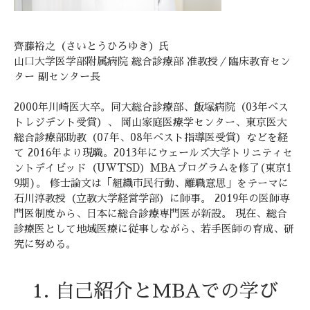
齊藤裕之（さいとうひろゆき）氏
山口大学医学部附属病院 総合診療部 准教授／臨床教育セン
ター 副センター長
2000年川崎医大卒。同大総合診療部、飯塚病院（03年ベス
トレジデント受賞）、 岡山家庭医療学センター、東京医大
総合診療部助教（07年、08年ベスト指導医受賞）などを経
て 2016年より現職。2013年にウェールズ大学トリニティセ
ントデイビッド（UWTSD）MBAプログラムを修了(東京1
9期)。 修士論文は「組織市民行動、離職意思」をテーマに
石川淳教授（立教大学経営学部）に師事。 2019年の医師専
門医制度から、日本に総合診療専門医が新設。 現在、総合
診療医として地域医療に従事しながら、若手医師の育成、研
究に努める。
1. 自己紹介とMBAでの学び