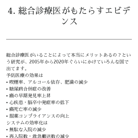
4. 総合診療医がもたらすエビデ
ンス
総合診療医がいることによって本当にメリットあるの？とい
う研究が、2005年から2020年ぐらいにかけていろんな国で
出てます。
予防医療の効果は
• 喫煙率、アルコール依存、肥満の減少
• 糖尿病合併症の改善
• 癌の早期発見率上昇
• 心疾患・脳卒中発症率の低下
• 癌死亡率の減少
• 服薬コンプライアンスの向上
システムの効率化は
• 無駄な入院の減少
• 再入院数・救急搬送数の減少