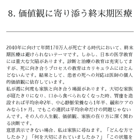
8. 価値観に寄り添う終末期医療
2040年に向けて年間170万人が死亡する時代において、終末
期医療は避けられないテーマです。しかし、日本の医学教育
には重大な欠陥があります。診断と治療の教育は充実してま
すが、死に向き合うプロセスの教育はカリキュラムにほとん
どないんです。結果として、患者の死への対応は医師の個人
的価値観に依存しています。
私が週に何度も家族と向き合う場面があります。大切な家族
が寝たきりになり、口から食べられなくなった時、胃瘻を造
設すれば平均余命2年、中心静脈栄養なら1年半、緩和ケアの
みなら1ヶ月。でもこの選択は平均余命だけの問題じゃない
んです。その人の人生観、価値観、家族の在り方に深く関わ
る決断です。
意思表示できない場合、私は家族に尋ねます。「どんな方で
したか？」「何を大切にされていましたか？」「この状態を