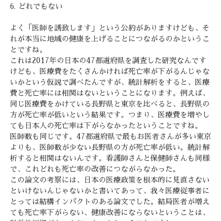
6. どれでもない
よく「医師を誘致します」という公約がありますけども、そ
れが本当に地域の健康を上げることにつながるのかというこ
とですね。
これは2017年の日本の47都道府県を調査した研究なんです
けども、医療費をたくさんかければ死亡率が下がるんじゃな
いかという仮説で調べたんですが、統計解析をすると、医療
費と死亡率には相関はないということになります。例えば、
同じ医療費をかけている長野県と東京を比べると、長野県の
方が死亡率が低いという結果です。つまり、医療費を増やし
ても日本人の死亡率は下がらなかったということですね。
医師数も同じです。47都道府県で最もお医者さんが多い東京
よりも、医師数が少ない長野県の方が死亡率が低い。統計解
析すると相関はないんです。看護師さんと保健師さんも同様
で、これどれも死亡率の改善につながらなかった。
この論文の考察には、日本の医療政策を根本的に見直さない
といけないんじゃないかと書いてあって、我々医療従事者に
とっては結構インパクトのある論文でした。結局医者が増え
ても死亡率下がらない、健康改善にならないということは、