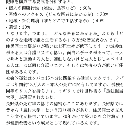
健康を構成する要素を分析すると、
• 個人の健康行動（運動、食事など）：30%
• 医療へのアクセス（どんな医者にかかるか）：20%
• 地域・社会環境（誰とどこで生活するか）：40%
• 遺伝：10%
となります。つまり、「どんな医者にかかるか」よりも「ど
のような地域で誰と生活するか」の方が2倍重要なんです。
住民同士の繋がりが強いほど死亡率が低下します。地域参加
がある人は介護リスクが低い。面白いデータがあって、一人
で黙々と運動する人と、運動しないけど友人とおしゃべりす
る人は、ほぼ同じ介護リスク、もしくは後者の方が低い可能
性があるんです。
社会的孤独はタバコ15本分に匹敵する健康リスクです。タバ
コは年間約18万人の日本人の死亡に関与してますが、孤独も
同等のリスクを持ちます。イギリスでは世界初の「孤独担当
大臣」が設置されました。
長野県の死亡率の低さの秘密がここにあります。長野県では
昔から「農村大学」という取り組みがあり、住民同士が支え
合う文化が根付いています。20年かけて築いた社会的繋がり
が健康改善という成果として現れているんです。