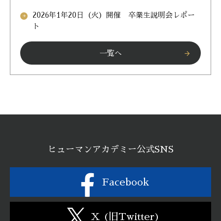
2026年1年20日（火）開催 卒業生説明会レポー
arrow_forward
ト
一覧へ
arrow_forward
ヒューマンアカデミー公式SNS
Facebook
X (旧Twitter)