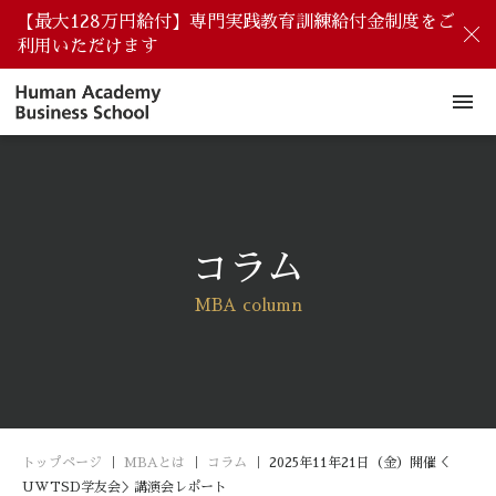
【最大128万円給付】専門実践教育訓練給付金制度をご
閉
利用いただけます
menu
コラム
MBA column
トップページ
｜
MBAとは
｜
コラム
｜
2025年11年21日（金）開催＜
UWTSD学友会＞講演会レポート