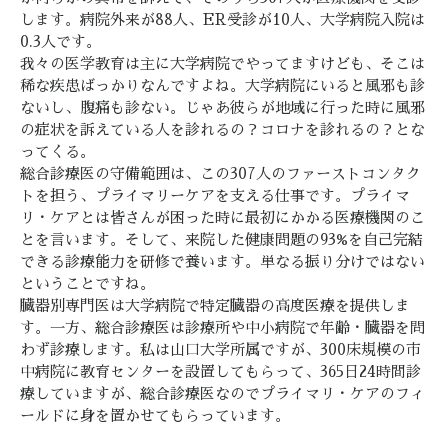
します。病院外来が88人、ER受診が10人、大学病院入院は
0.3人です。
我々の医学教育は主に大学病院でやってますけども、そこは
稀な疾患ばっかりなんですよね。大学病院にいると風邪も診
ないし、腹痛も診ない。じゃあ彼らが地域に行った時に風邪
の症状を訴えている人を診れるの？コロナを診れるの？とな
ってくる。
総合診療医の守備範囲は、この307人のファーストコンタク
トを担う、プライマリーケアを支える仕事です。プライマ
リ・ケアとは皆さんが困った時に最初にかかる医療機関のこ
とを言います。そして、来院した健康問題の93%を自己完結
できる診療能力を研修で養います。単なる振り分けではない
ということですね。
臓器別専門医は大学病院で特定臓器の高度医療を提供しま
す。一方、総合診療医は診療所や中小病院で年齢・臓器を問
わず診療します。私は山口大学所属ですが、300床規模の市
中病院に教育センターを設置してもらって、365日24時間診
療していますが、総合診療医なのでプライマリ・ケアのフィ
ールドに身を置かせてもらっています。