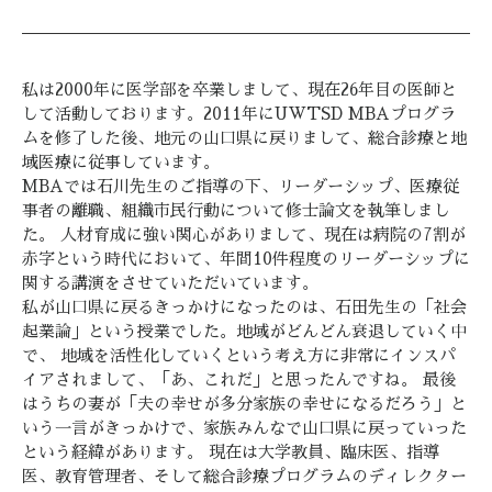
私は2000年に医学部を卒業しまして、現在26年目の医師と
して活動しております。2011年にUWTSD MBAプログラ
ムを修了した後、地元の山口県に戻りまして、総合診療と地
域医療に従事しています。
MBAでは石川先生のご指導の下、リーダーシップ、医療従
事者の離職、組織市民行動について修士論文を執筆しまし
た。 人材育成に強い関心がありまして、現在は病院の7割が
赤字という時代において、年間10件程度のリーダーシップに
関する講演をさせていただいています。
私が山口県に戻るきっかけになったのは、石田先生の「社会
起業論」という授業でした。地域がどんどん衰退していく中
で、 地域を活性化していくという考え方に非常にインスパ
イアされまして、「あ、これだ」と思ったんですね。 最後
はうちの妻が「夫の幸せが多分家族の幸せになるだろう」と
いう一言がきっかけで、家族みんなで山口県に戻っていった
という経緯があります。 現在は大学教員、臨床医、指導
医、教育管理者、そして総合診療プログラムのディレクター