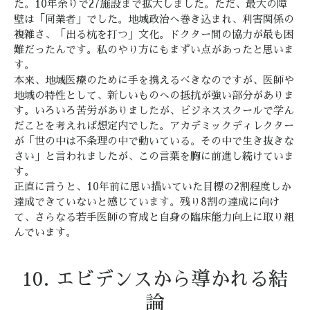
た。10年余りで27施設まで拡大しました。ただ、最大の障
壁は「同業者」でした。地域政治へ巻き込まれ、利害関係の
複雑さ、「出る杭を打つ」文化。ドクター間の協力が最も困
難だったんです。私のやり方にもまずい点があったと思いま
す。
本来、地域医療のために手を携えるべきなのですが、医師や
地域の特性として、新しいものへの抵抗が強い部分がありま
す。いろいろ苦労がありましたが、ビジネススクールで学ん
だことを考えれば想定内でした。アカデミックディレクター
が「世の中は不条理の中で動いている。その中で生き抜きな
さい」と言われましたが、この言葉を胸に前進し続けていま
す。
正直に言うと、10年前に思い描いていた目標の2割程度しか
達成できていないと感じています。残り8割の達成に向け
て、さらなる若手医師の育成と自身の臨床能力向上に取り組
んでいます。
10. エビデンスから導かれる結
論